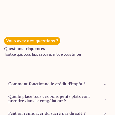
Vous avez des questions ?
Questions fréquentes
Tout ce qu'il vous faut savoir avant de vous lancer
Comment fonctionne le crédit d’impôt ?
Quelle place tous ces bons petits plats vont
Retrouvez plus d'informations sur la
page dédiée
.
prendre dans le congélateur ?
Peut on remplacer du sucré par du salé ?
1 tiroir ½ pour les plus grandes formules (Mois d’or et