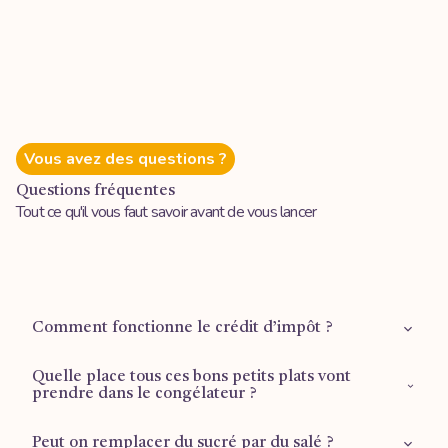
Vous avez des questions ?
Questions fréquentes
Tout ce qu'il vous faut savoir avant de vous lancer
Comment fonctionne le crédit d’impôt ?
Quelle place tous ces bons petits plats vont
Retrouvez plus d'informations sur la
page dédiée
.
prendre dans le congélateur ?
Peut on remplacer du sucré par du salé ?
1 tiroir ½ pour les plus grandes formules (Mois d’or et