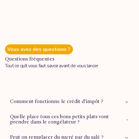
Vous avez des questions ?
Questions fréquentes
Tout ce qu'il vous faut savoir avant de vous lancer
Comment fonctionne le crédit d’impôt ?
Quelle place tous ces bons petits plats vont
Retrouvez plus d'informations sur la
page dédiée
.
prendre dans le congélateur ?
Peut on remplacer du sucré par du salé ?
1 tiroir ½ pour les plus grandes formules (Mois d’or et