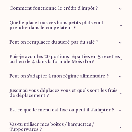
Comment fonctionne le crédit d’impôt ?
Quelle place tous ces bons petits plats vont
Retrouvez plus d'informations sur la
page dédiée
.
prendre dans le congélateur ?
Peut on remplacer du sucré par du salé ?
1 tiroir ½ pour les plus grandes formules (Mois d’or et
Reprise du travail), ⅔ d’un tiroir pour la formule Famille.
Puis-je avoir les 20 portions réparties en 5 recettes
Malheureusement ce n’est pas possible car faire des
ou lieu de 4 dans la formule Mois d’or?
fondants au chocolat et faire un tajine ne prend pas le
même temps ni n’a le même coût. Si tu souhaites une
Peut on s’adapter à mon régime alimentaire ?
Si tu veux 5 recettes différentes, il faut basculer sur la
formule 100% portions salées c’est la formule “Reprise du
formule “Reprise du travail”, où il n’y a pas de dessert mais
travail” qu’il te faut (même si tu ne reprends pas le travail)
bien 5 recettes salées de 4 portions. Sinon, cela ne rentre
Jusqu'où vous déplacez vous et quels sont les frais
La réponse sera toujours OUI, cela fait partie des valeurs de
de déplacement ?
pas en terme d’organisation (le nombre de feux utilisés, la
Curcumamas.
place dans le four...) et en terme de temps.
Est ce que le menu est fixe ou peut il s’adapter ?
Ils sont
offerts
quand la prestation a lieu dans les villes de
Toulouse, Bordeaux, Lacanau, Clermont Ferrand,
Narbonne et Montpellier.
Vas-tu utiliser mes boîtes / barquettes /
Le menu s’adapte toujours. Je te propose un menu de
Tupperwares ?