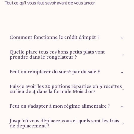
Tout ce qu'il vous faut savoir avant de vous lancer
Comment fonctionne le crédit d’impôt ?
Quelle place tous ces bons petits plats vont
Retrouvez plus d'informations sur la
page dédiée
.
prendre dans le congélateur ?
Peut on remplacer du sucré par du salé ?
1 tiroir ½ pour les plus grandes formules (Mois d’or et
Reprise du travail), ⅔ d’un tiroir pour la formule Famille.
Puis-je avoir les 20 portions réparties en 5 recettes
Malheureusement ce n’est pas possible car faire des
ou lieu de 4 dans la formule Mois d’or?
fondants au chocolat et faire un tajine ne prend pas le
même temps ni n’a le même coût. Si tu souhaites une
Peut on s’adapter à mon régime alimentaire ?
Si tu veux 5 recettes différentes, il faut basculer sur la
formule 100% portions salées c’est la formule “Reprise du
formule “Reprise du travail”, où il n’y a pas de dessert mais
travail” qu’il te faut (même si tu ne reprends pas le travail)
bien 5 recettes salées de 4 portions. Sinon, cela ne rentre
Jusqu'où vous déplacez vous et quels sont les frais
La réponse sera toujours OUI, cela fait partie des valeurs de
de déplacement ?
pas en terme d’organisation (le nombre de feux utilisés, la
Curcumamas.