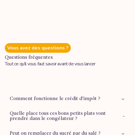
Vous avez des questions ?
Questions fréquentes
Tout ce qu'il vous faut savoir avant de vous lancer
Comment fonctionne le crédit d’impôt ?
Quelle place tous ces bons petits plats vont
Retrouvez plus d'informations sur la
page dédiée
.
prendre dans le congélateur ?
Peut on remplacer du sucré par du salé ?
1 tiroir ½ pour les plus grandes formules (Mois d’or et