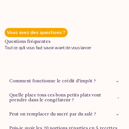
Vous avez des questions ?
Questions fréquentes
Tout ce qu'il vous faut savoir avant de vous lancer
Comment fonctionne le crédit d’impôt ?
Quelle place tous ces bons petits plats vont
Retrouvez plus d'informations sur la
page dédiée
.
prendre dans le congélateur ?
Peut on remplacer du sucré par du salé ?
1 tiroir ½ pour les plus grandes formules (Mois d’or et
Reprise du travail), ⅔ d’un tiroir pour la formule Famille.
Puis-je avoir les 20 portions réparties en 5 recettes