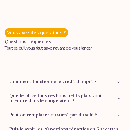
Vous avez des questions ?
Questions fréquentes
Tout ce qu'il vous faut savoir avant de vous lancer
Comment fonctionne le crédit d’impôt ?
Quelle place tous ces bons petits plats vont
Retrouvez plus d'informations sur la
page dédiée
.
prendre dans le congélateur ?
Peut on remplacer du sucré par du salé ?
1 tiroir ½ pour les plus grandes formules (Mois d’or et
Reprise du travail), ⅔ d’un tiroir pour la formule Famille.
Puis-je avoir les 20 portions réparties en 5 recettes