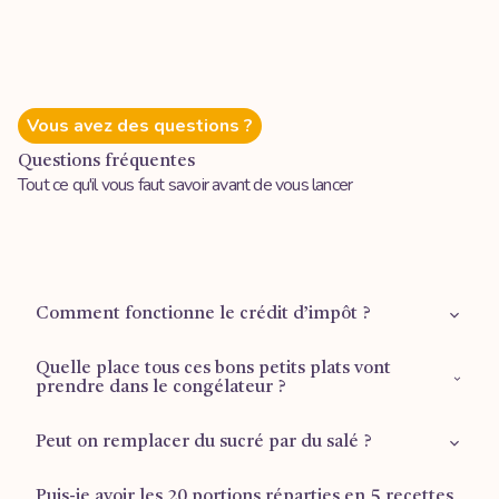
Vous avez des questions ?
Questions fréquentes
Tout ce qu'il vous faut savoir avant de vous lancer
Comment fonctionne le crédit d’impôt ?
Quelle place tous ces bons petits plats vont
Retrouvez plus d'informations sur la
page dédiée
.
prendre dans le congélateur ?
Peut on remplacer du sucré par du salé ?
1 tiroir ½ pour les plus grandes formules (Mois d’or et
Reprise du travail), ⅔ d’un tiroir pour la formule Famille.
Puis-je avoir les 20 portions réparties en 5 recettes