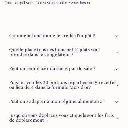
Tout ce qu'il vous faut savoir avant de vous lancer
Comment fonctionne le crédit d’impôt ?
Quelle place tous ces bons petits plats vont
Retrouvez plus d'informations sur la
page dédiée
.
prendre dans le congélateur ?
Peut on remplacer du sucré par du salé ?
1 tiroir ½ pour les plus grandes formules (Mois d’or et
Reprise du travail), ⅔ d’un tiroir pour la formule Famille.
Puis-je avoir les 20 portions réparties en 5 recettes
Malheureusement ce n’est pas possible car faire des
ou lieu de 4 dans la formule Mois d’or?
fondants au chocolat et faire un tajine ne prend pas le
même temps ni n’a le même coût. Si tu souhaites une
Peut on s’adapter à mon régime alimentaire ?
Si tu veux 5 recettes différentes, il faut basculer sur la
formule 100% portions salées c’est la formule “Reprise du
formule “Reprise du travail”, où il n’y a pas de dessert mais
travail” qu’il te faut (même si tu ne reprends pas le travail)
bien 5 recettes salées de 4 portions. Sinon, cela ne rentre
Jusqu'où vous déplacez vous et quels sont les frais
La réponse sera toujours OUI, cela fait partie des valeurs de
de déplacement ?
pas en terme d’organisation (le nombre de feux utilisés, la
Curcumamas.