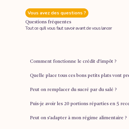
Vous avez des questions ?
Questions fréquentes
Tout ce qu'il vous faut savoir avant de vous lancer
Comment fonctionne le crédit d’impôt ?
Quelle place tous ces bons petits plats vont p
Retrouvez plus d'informations sur la
page dédiée
.
Peut on remplacer du sucré par du salé ?
1 tiroir ½ pour les plus grandes formules (Mois d’or e
Puis-je avoir les 20 portions réparties en 5 rec
Malheureusement ce n’est pas possible car faire des
100% portions salées c’est la formule “Reprise du tra
Peut on s’adapter à mon régime alimentaire ?
Si tu veux 5 recettes différentes, il faut basculer su
rentre pas en terme d’organisation (le nombre de feux