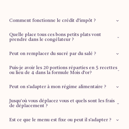
Comment fonctionne le crédit d’impôt ?
Quelle place tous ces bons petits plats vont
Retrouvez plus d'informations sur la
page dédiée
.
prendre dans le congélateur ?
Peut on remplacer du sucré par du salé ?
1 tiroir ½ pour les plus grandes formules (Mois d’or et
Reprise du travail), ⅔ d’un tiroir pour la formule Famille.
Puis-je avoir les 20 portions réparties en 5 recettes
Malheureusement ce n’est pas possible car faire des
ou lieu de 4 dans la formule Mois d’or?
fondants au chocolat et faire un tajine ne prend pas le
même temps ni n’a le même coût. Si tu souhaites une
Peut on s’adapter à mon régime alimentaire ?
Si tu veux 5 recettes différentes, il faut basculer sur la
formule 100% portions salées c’est la formule “Reprise du
formule “Reprise du travail”, où il n’y a pas de dessert mais
travail” qu’il te faut (même si tu ne reprends pas le travail)
bien 5 recettes salées de 4 portions. Sinon, cela ne rentre
Jusqu'où vous déplacez vous et quels sont les frais
La réponse sera toujours OUI, cela fait partie des valeurs de
de déplacement ?
pas en terme d’organisation (le nombre de feux utilisés, la
Curcumamas.
place dans le four...) et en terme de temps.
Est ce que le menu est fixe ou peut il s’adapter ?
Ils sont
offerts
quand la prestation a lieu dans les villes de
Toulouse, Bordeaux, Lacanau, Clermont Ferrand,