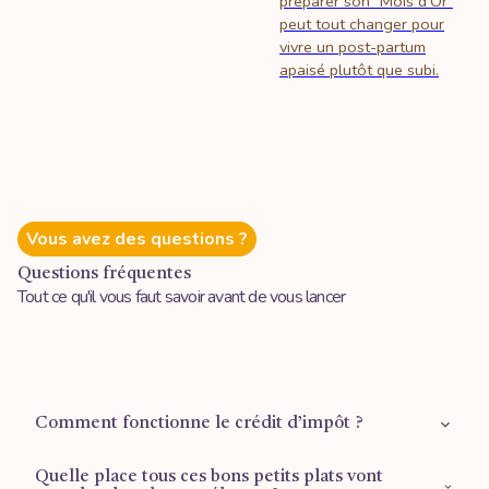
préparer son "Mois d'Or"
peut tout changer pour
vivre un post-partum
apaisé plutôt que subi.
Vous avez des questions ?
Questions fréquentes
Tout ce qu'il vous faut savoir avant de vous lancer
Comment fonctionne le crédit d’impôt ?
Quelle place tous ces bons petits plats vont
Retrouvez plus d'informations sur la
page dédiée
.