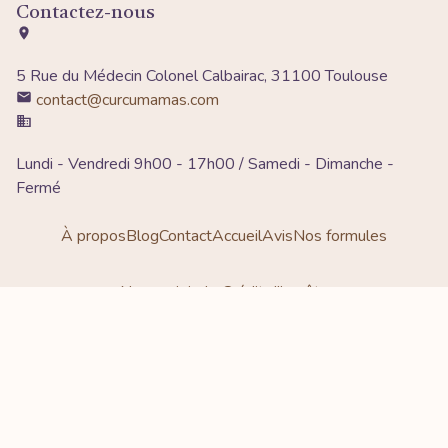
Contactez-nous
5 Rue du Médecin Colonel Calbairac, 31100 Toulouse
contact@curcumamas.com
Lundi - Vendredi 9h00 - 17h00 / Samedi - Dimanche -
Fermé
À propos
Blog
Contact
Accueil
Avis
Nos formules
Nous rejoindre
Crédit d'impôts
Conditions Générales de Vente
Mentions légales
Plan du site
© Copyright 2026 - Site codé à la main par